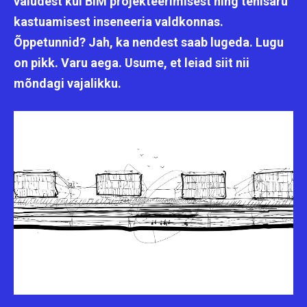
valudest kui BIM projekteerimisest ning tehisaru
kastuamisest inseneeria valdkonnas.
Õppetunnid? Jah, ka nendest saab lugeda. Lugu
on pikk. Varu aega. Usume, et leiad siit nii
mõndagi vajalikku.