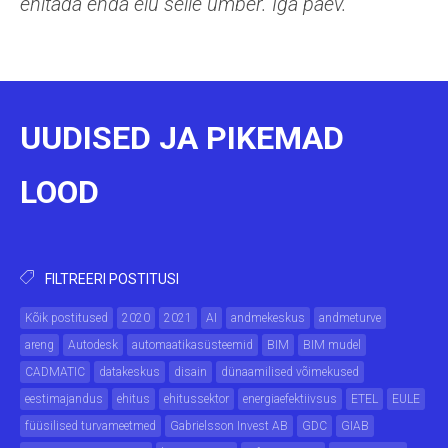
ehitada enda elu selle ümber. Iga päev.
UUDISED JA PIKEMAD
LOOD
FILTREERI POSTITUSI
Kõik postitused
2020
2021
AI
andmekeskus
andmeturve
areng
Autodesk
automaatikasüsteemid
BIM
BIM mudel
CADMATIC
datakeskus
disain
dünaamilised võimekused
eestimajandus
ehitus
ehitussektor
energiaefektiivsus
ETEL
EULE
füüsilised turvameetmed
Gabrielsson Invest AB
GDC
GIAB