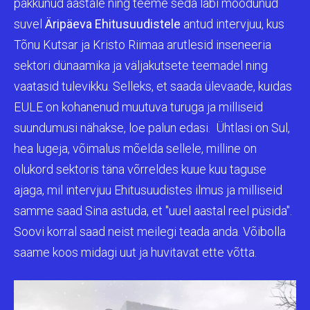
pakkunud aastale ning teeme seda läbi möödunud
suvel
Äripäeva
Ehitusuudistele
antud intervjuu, kus
Tõnu Kutsar ja Kristo Riimaa arutlesid inseneeria
sektori dünaamika ja väljakutsete teemadel ning
vaatasid tulevikku. Selleks, et saada ülevaade, kuidas
EULE on kohanenud muutuva turuga ja milliseid
suundumusi nähakse, loe palun edasi. Ühtlasi on Sul,
hea lugeja, võimalus mõelda sellele, milline on
olukord sektoris täna võrreldes kuue kuu taguse
ajaga, mil intervjuu Ehitusuudistes ilmus ja milliseid
samme saad Sina astuda, et "uuel aastal reel püsida".
Soovi korral saad neist meilegi teada anda. Võibolla
saame koos midagi uut ja huvitavat ette võtta.