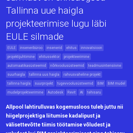
Tallinna uue haigla
projekteerimise lugu läbi
EULE silmade
EULE
inseneribüroo
insenerid
ehitus
innovatsioon
projektijuhtimine
ehitussektor
projekteerimine
automaatikasüsteemid
nõrkvoolusüsteemid
teadmusintensiivne
suurhaigla
tallinna uus haigla
rahvusvaheline projekt
tallinna haigla
suurprojekt
tugevvoolusüsteemid
BIM
BIM mudel
mudelprojekteerimine
Autodesk
Revit
AI
tehisaru
Allpool lahtirulluvas kogemusloos tuleb juttu nii
hiigelprojektiga liitumise kadalipust ja
välisettevõtte tiimis töötamise võludest ja