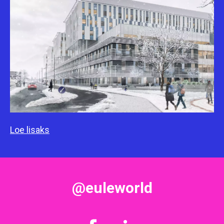
Loe lisaks
@euleworld