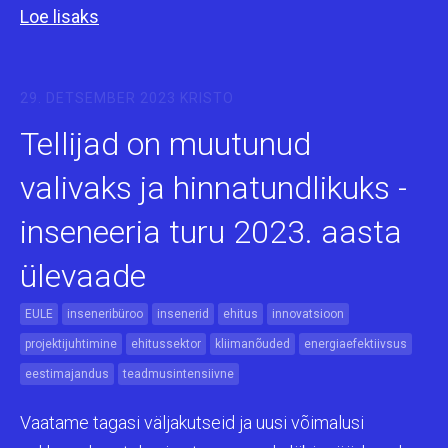
Loe lisaks
29. DETSEMBER 2023
KRISTO
Tellijad on muutunud
valivaks ja hinnatundlikuks -
inseneeria turu 2023. aasta
ülevaade
EULE
inseneribüroo
insenerid
ehitus
innovatsioon
projektijuhtimine
ehitussektor
kliimanõuded
energiaefektiivsus
eestimajandus
teadmusintensiivne
Vaatame tagasi väljakutseid ja uusi võimalusi