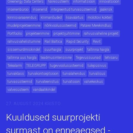
Greenergy Data Centers
häiresüsteem
informatsioon
innovatsioon
inseneribüroo
insenerid
integreeritud turvasüsteemid
jääkrisk
kinnisvaraarendus
kliimanõuded
lisaväärtus
molotovi kokteil
mudelprojekteerimine
nõrkvoolusüsteemid
Patarei Merekindlus
Portfoolio
projekteerimine
projektijuhtimine
rahvusvaheline projekt
rahvusvahelistumine
Rail Baltica
Rapid Security
Revit
sissemurdmiskindel
suurhaigla
suurprojekt
tallinna haigla
tallinna uus haigla
teadmusintensiivne
Tegevussuunad
tehisaru
Telealarm
TELEGRUPP
tugevvoolusüsteemid
tulepüsivus
turvaklass
turvakontseptsioon
turvalahendus
turvalisus
turvasüsteemid
turvateenistus
turvatsoon
valvekeskus
valvesüsteem
vandaalikindel
27. AUGUST 2024
KRISTO
Kuuldused suurprojekti
surmast on enneaegsed -