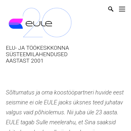
ELU- JA TÖÖKESKKONNA
SÜSTEEMILAHENDUSED
AASTAST 2001
Sõltumatus ja oma koostööpartneri huvide eest
seismine ei ole EULE jaoks üksnes teed juhatav
valgus vaid põhiolemus. Nii juba üle 23 aasta.
EULE tagab Sulle meelerahu, et Sina saaksid