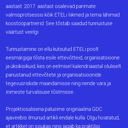
aastast. 2017. aastast osalevad parimate
valmisprotsessis kõik ETELi liikmed ja tema lähimad
koostööpartnerid. See tõstab saadud tunnustuse
väärtust veelgi.
Tunnustamine on ellu kutsutud ETELi poolt
eesmärgiga tõsta esile ettevõtteid, organisatsioone
ja üksikisikuid, kes on eelmisel kalendriaastal oluliselt
panustanud ettevõtete ja organisatsioonide
tegevusriskide maandamisse ning nende vara ja
inimeste turvalisuse tõstmisse.
Projektiosalisena palusime originaalina GDC
ajaveebis ilmunud artikli endale külla. Olgu hoiatatud,
et artikkel on sisukas ning jagab ka praktilisi