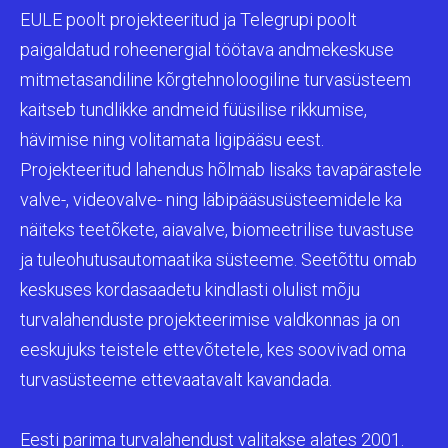
EULE poolt projekteeritud ja Telegrupi poolt
paigaldatud roheenergial töötava andmekeskuse
mitmetasandiline kõrgtehnoloogiline turvasüsteem
kaitseb tundlikke andmeid füüsilise rikkumise,
hävimise ning volitamata ligipääsu eest.
Projekteeritud lahendus hõlmab lisaks tavapärastele
valve-, videovalve- ning läbipääsusüsteemidele ka
näiteks teetõkete, aiavalve, biomeetrilise tuvastuse
ja tuleohutusautomaatika süsteeme. Seetõttu omab
keskuses kordasaadetu kindlasti olulist mõju
turvalahenduste projekteerimise valdkonnas ja on
eeskujuks teistele ettevõtetele, kes soovivad oma
turvasüsteeme ettevaatavalt kavandada.
Eesti parima turvalahendust valitakse alates 2001.