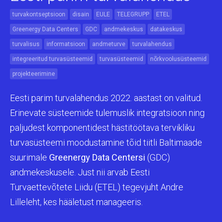
turvakontseptsioon
disain
EULE
TELEGRUPP
ETEL
Greenergy Data Centers
GDC
andmekeskus
datakeskus
turvalisus
informatsioon
andmeturve
turvalahendus
integreeritud turvasüsteemid
turvasüsteemid
nõrkvoolusüsteemid
projekteerimine
Eesti parim turvalahendus 2022. aastast on valitud.
Erinevate süsteemide tulemuslik integratsioon ning
paljudest komponentidest hästitöötava tervikliku
turvasüsteemi moodustamine tõid tiitli Baltimaade
suurimale
Greenergy Data Centersi
(GDC)
andmekeskusele. Just nii arvab Eesti
Turvaettevõtete Liidu (ETEL) tegevjuht Andre
Lilleleht, kes hääletust manageeris.