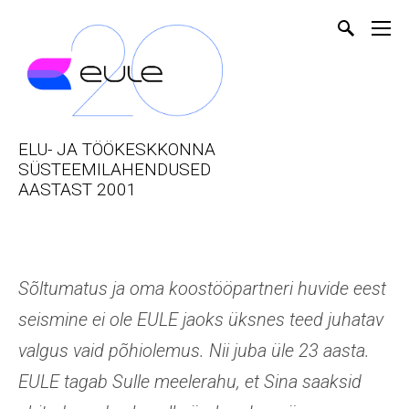
ELU- JA TÖÖKESKKONNA
SÜSTEEMILAHENDUSED
AASTAST 2001
Sõltumatus ja oma koostööpartneri huvide eest
seismine ei ole EULE jaoks üksnes teed juhatav
valgus vaid põhiolemus. Nii juba üle 23 aasta.
EULE tagab Sulle meelerahu, et Sina saaksid