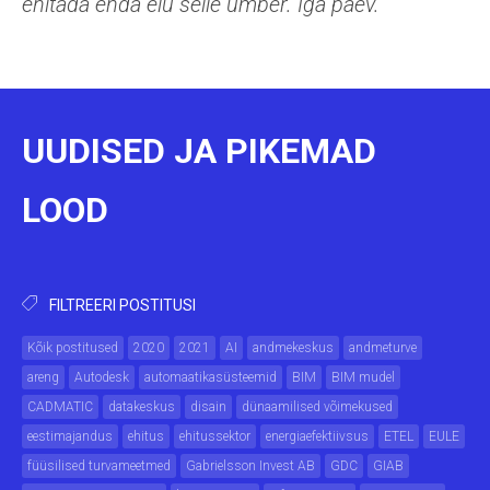
ehitada enda elu selle ümber. Iga päev.
UUDISED JA PIKEMAD
LOOD
FILTREERI POSTITUSI
Kõik postitused
2020
2021
AI
andmekeskus
andmeturve
areng
Autodesk
automaatikasüsteemid
BIM
BIM mudel
CADMATIC
datakeskus
disain
dünaamilised võimekused
eestimajandus
ehitus
ehitussektor
energiaefektiivsus
ETEL
EULE
füüsilised turvameetmed
Gabrielsson Invest AB
GDC
GIAB