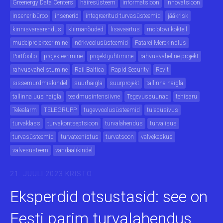
Greenergy Data Centers
häiresüsteem
informatsioon
innovatsioon
inseneribüroo
insenerid
integreeritud turvasüsteemid
jääkrisk
kinnisvaraarendus
kliimanõuded
lisaväärtus
molotovi kokteil
mudelprojekteerimine
nõrkvoolusüsteemid
Patarei Merekindlus
Portfoolio
projekteerimine
projektijuhtimine
rahvusvaheline projekt
rahvusvahelistumine
Rail Baltica
Rapid Security
Revit
sissemurdmiskindel
suurhaigla
suurprojekt
tallinna haigla
tallinna uus haigla
teadmusintensiivne
Tegevussuunad
tehisaru
Telealarm
TELEGRUPP
tugevvoolusüsteemid
tulepüsivus
turvaklass
turvakontseptsioon
turvalahendus
turvalisus
turvasüsteemid
turvateenistus
turvatsoon
valvekeskus
valvesüsteem
vandaalikindel
21. JUULI 2023
KRISTO
Eksperdid otsustasid: see on
Eesti parim turvalahendus