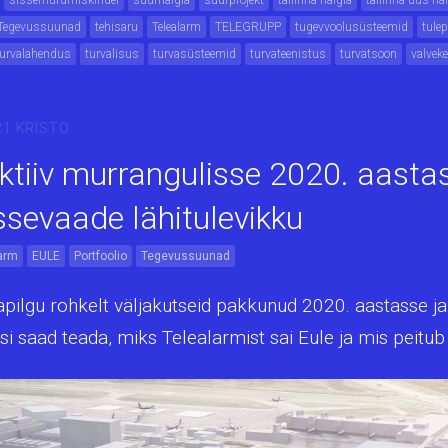
sissemurdmiskindel
suurhaigla
suurprojekt
tallinna haigla
tallinna uus ha
Tegevussuunad
tehisaru
Telealarm
TELEGRUPP
tugevvoolusüsteemid
tule
turvalahendus
turvalisus
turvasüsteemid
turvateenistus
turvatsoon
valvek
21
KRISTO
ktiiv murrangulisse 2020. aasta
ssevaade lähitulevikku
arm
EULE
Portfoolio
Tegevussuunad
pilgu rohkelt väljakutseid pakkunud 2020. aastasse j
asi saad teada, miks Telealarmist sai Eule ja mis peitu