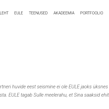
LEHT
EULE
TEENUSED
AKADEEMIA
PORTFOOLIO
neri huvide eest seismine ei ole EULE jaoks üksnes 
sta. EULE tagab Sulle meelerahu, et Sina saaksid ehi