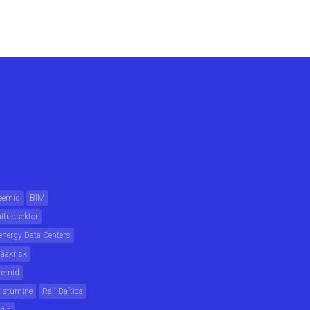
eemid
BIM
hitussektor
energy Data Centers
jääkrisk
eemid
listumine
Rail Baltica