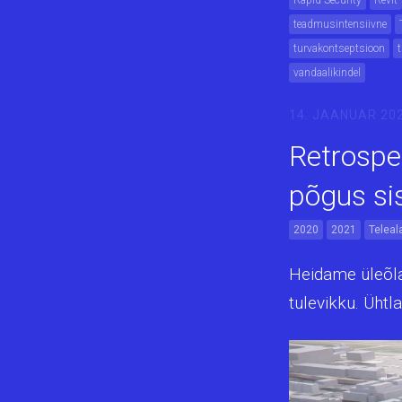
Rapid Security
Revit
teadmusintensiivne
turvakontseptsioon
vandaalikindel
14. JAANUAR 20
Retrospe
põgus si
2020
2021
Teleal
Heidame üleõla
tulevikku. Ühtl