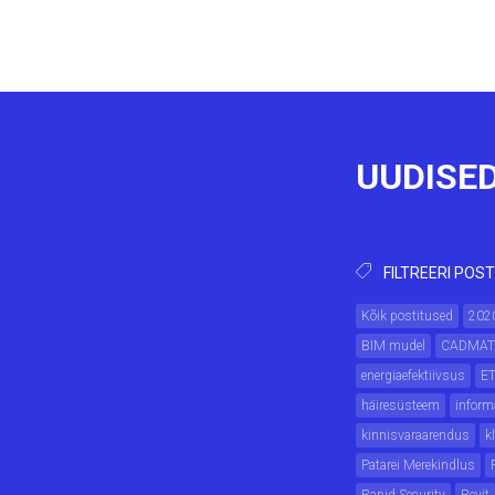
UUDISED
FILTREERI POST
Kõik postitused
202
BIM mudel
CADMAT
energiaefektiivsus
E
häiresüsteem
inform
kinnisvaraarendus
k
Patarei Merekindlus