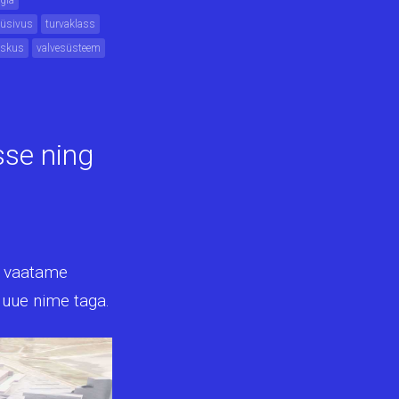
igla
püsivus
turvaklass
eskus
valvesüsteem
sse ning
a vaatame
b uue nime taga.