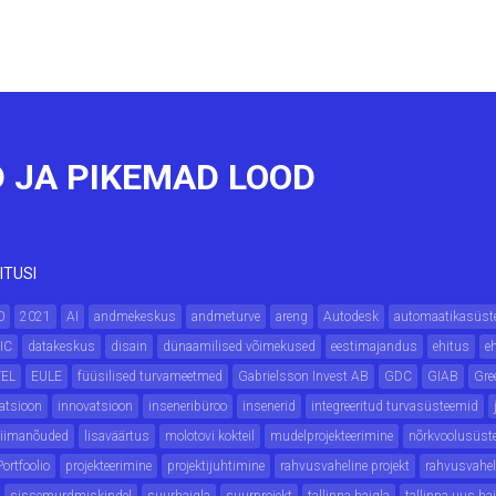
 JA PIKEMAD LOOD
ITUSI
0
2021
AI
andmekeskus
andmeturve
areng
Autodesk
automaatikasüst
IC
datakeskus
disain
dünaamilised võimekused
eestimajandus
ehitus
e
TEL
EULE
füüsilised turvameetmed
Gabrielsson Invest AB
GDC
GIAB
Gre
atsioon
innovatsioon
inseneribüroo
insenerid
integreeritud turvasüsteemid
liimanõuded
lisaväärtus
molotovi kokteil
mudelprojekteerimine
nõrkvoolusüst
Portfoolio
projekteerimine
projektijuhtimine
rahvusvaheline projekt
rahvusvahe