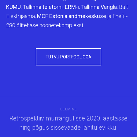
KUMU
,
Tallinna teletorni
,
ERM-i
,
Tallinna Vangla
, Balti
Elektrijaama,
MCF Estonia andmekeskuse
ja Enefit-
280 õlitehase hoonetekompleksi.
TUTVU PORTFOOLIOGA
EELMINE
Retrospektiiv murrangulisse 2020. aastasse
ning põgus sissevaade lähitulevikku