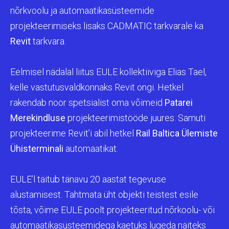
nõrkvoolu ja automaatikasüsteemide
projekteerimiseks lisaks CADMATIC tarkvarale ka
Revit
tarkvara.
Eelmisel nädalal liitus EULE kollektiiviga Elias Tael,
kelle vastutusvaldkonnaks Revit ongi. Hetkel
rakendab noor spetsialist oma võimeid
Patarei
Merekindluse
projekteerimistööde juures. Samuti
projekteerime Revit’i abil hetkel
Rail Baltica Ülemiste
Ühisterminali
automaatikat.
EULE’l täitub tänavu 20 aastat tegevuse
alustamisest. Tahtmata üht objekti teistest esile
tõsta, võime EULE poolt projekteeritud nõrkoolu- või
automaatikasüsteemidega kaetuks lugeda näiteks