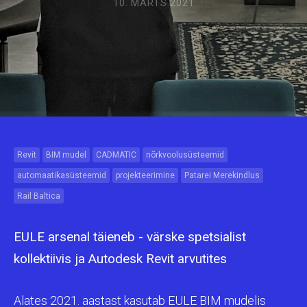
10. MÄRTS 2021
Revit
BIM mudel
CADMATIC
nõrkvoolusüsteemid
automaatikasüsteemid
projekteerimine
Patarei Merekindlus
Rail Baltica
EULE arsenal täieneb - värske spetsialist
kollektiivis ja Autodesk Revit arvutites
Alates 2021. aastast kasutab EULE BIM mudelis