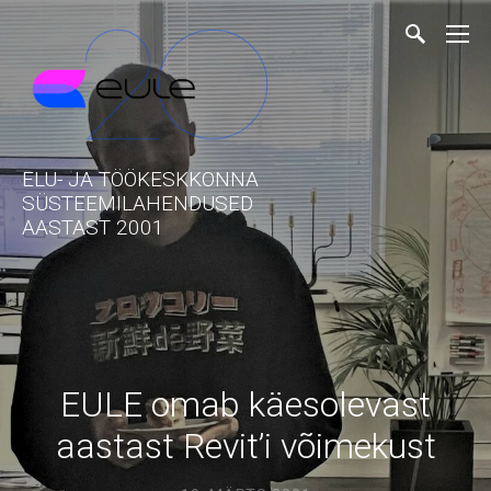
ELU- JA TÖÖKESKKONNA
SÜSTEEMILAHENDUSED
AASTAST 2001
EULE omab käesolevast
aastast Revit’i võimekust